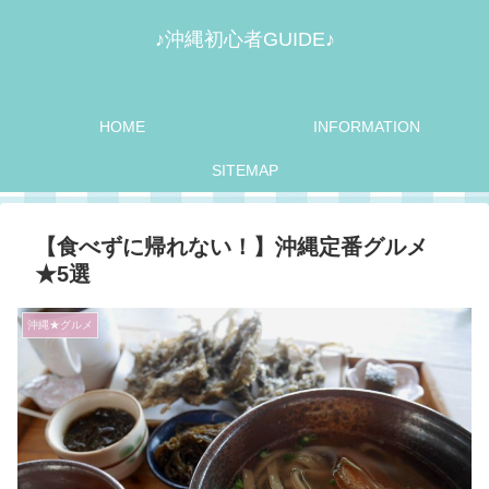
♪沖縄初心者GUIDE♪
HOME
INFORMATION
SITEMAP
【食べずに帰れない！】沖縄定番グルメ
★5選
沖縄★グルメ