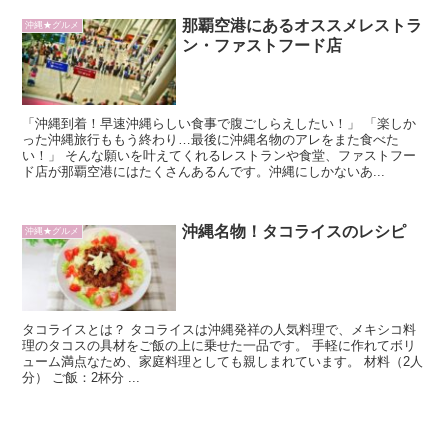
那覇空港にあるオススメレストラ
沖縄★グルメ
ン・ファストフード店
「沖縄到着！早速沖縄らしい食事で腹ごしらえしたい！」 「楽しか
った沖縄旅行ももう終わり…最後に沖縄名物のアレをまた食べた
い！」 そんな願いを叶えてくれるレストランや食堂、ファストフー
ド店が那覇空港にはたくさんあるんです。沖縄にしかないあ...
沖縄名物！タコライスのレシピ
沖縄★グルメ
タコライスとは？ タコライスは沖縄発祥の人気料理で、メキシコ料
理のタコスの具材をご飯の上に乗せた一品です。 手軽に作れてボリ
ューム満点なため、家庭料理としても親しまれています。 材料（2人
分） ご飯：2杯分 ...